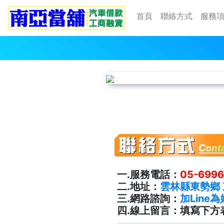
首頁
聯絡方式
服務
一.服務電話：
05-699
二.地址：
雲林縣東勢鄉 
三.網路諮詢：
加Line
四.線上留言：填寫下方