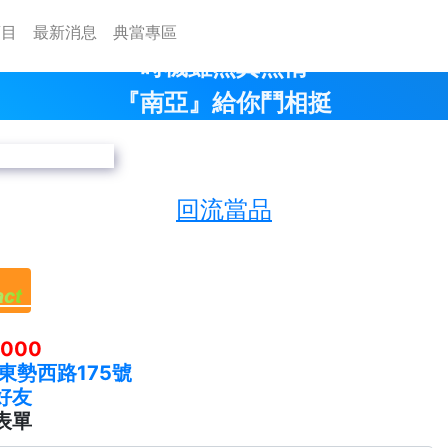
項目
最新消息
典當專區
時機雖然真無情
『南亞』給你鬥相挺
以日計息、可分期還款
回流當品
6000
東勢西路175號
為好友
表單